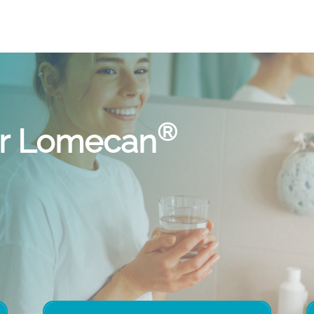
®
r Lomecan