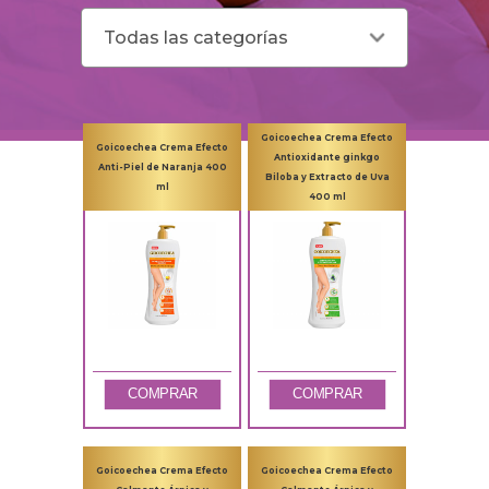
Todas las categorías
Goicoechea Crema Efecto
Goicoechea Crema Efecto
Antioxidante ginkgo
Anti-Piel de Naranja 400
Biloba y Extracto de Uva
ml
400 ml
COMPRAR
COMPRAR
Goicoechea Crema Efecto
Goicoechea Crema Efecto