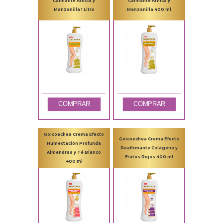
Calmante Árnica y
Calmante Árnica y
Manzanilla 1 Litro
Manzanilla 400 ml
COMPRAR
COMPRAR
Goicoechea Crema Efecto
Goicoechea Crema Efecto
Humectación Profunda
Reafirmante Colágeno y
Almendras y Té Blanco
Frutos Rojos 400 ml
400 ml