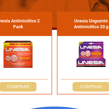
nesia Antimicótico 2
Unesia Unguento
Pack
Antimicótico 20 g
COMPRAR
COMPRAR